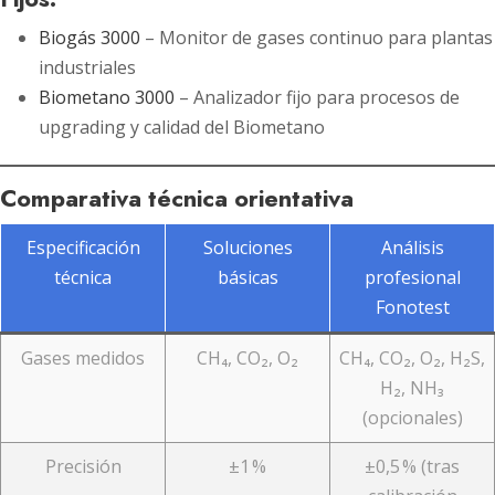
Biogás 3000
– Monitor de gases continuo para plantas
industriales
Biometano 3000
– Analizador fijo para procesos de
upgrading y calidad del Biometano
Comparativa técnica orientativa
Especificación
Soluciones
Análisis
técnica
básicas
profesional
Fonotest
Gases medidos
CH₄, CO₂, O₂
CH₄, CO₂, O₂, H₂S,
H₂, NH₃
(opcionales)
Precisión
±1 %
±0,5 % (tras