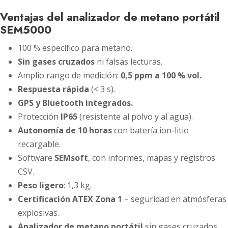
Ventajas del analizador de metano portátil
SEM5000
100 % específico para metano.
Sin gases cruzados
ni falsas lecturas.
Amplio rango de medición:
0,5 ppm a 100 % vol.
Respuesta rápida
(< 3 s).
GPS y Bluetooth integrados.
Protección
IP65
(resistente al polvo y al agua).
Autonomía de 10 horas
con batería ion-litio
recargable.
Software
SEMsoft
, con informes, mapas y registros
CSV.
Peso ligero
: 1,3 kg.
Certificación ATEX Zona 1
– seguridad en atmósferas
explosivas.
Analizador de metano portátil
sin gases cruzados