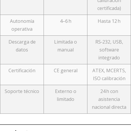
calibración
certificada)
Autonomía
4–6 h
Hasta 12 h
operativa
Descarga de
Limitada o
RS‑232, USB,
datos
manual
software
integrado
Certificación
CE general
ATEX, MCERTS,
ISO calibración
Soporte técnico
Externo o
24 h con
limitado
asistencia
nacional directa