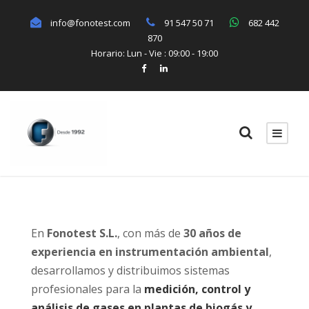
info@fonotest.com
91 547 50 71
682 442
870
Horario: Lun - Vie : 09:00 - 19:00
En
Fonotest S.L.
, con más de
30 años de
experiencia en instrumentación ambiental
,
desarrollamos y distribuimos sistemas
profesionales para la
medición, control y
análisis de gases en plantas de biogás y