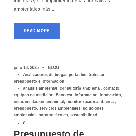
mínimas y el cumplimiento de las normativas
ambientales más...
READ MORE
julio 18, 2025
•
BLOG
•
Analizadores de biogás portátiles
,
Solicitar
presupuesto e información
•
análisis ambiental
,
consultoría ambiental
,
contacto
,
equipos de medición
,
Fonotest
,
información
,
innovación
,
instrumentación ambiental
,
monitorización ambiental
,
presupuesto
,
servicios ambientales
,
soluciones
ambientales
,
soporte técnico
,
sostenibilidad
•
0
Presupuesto de