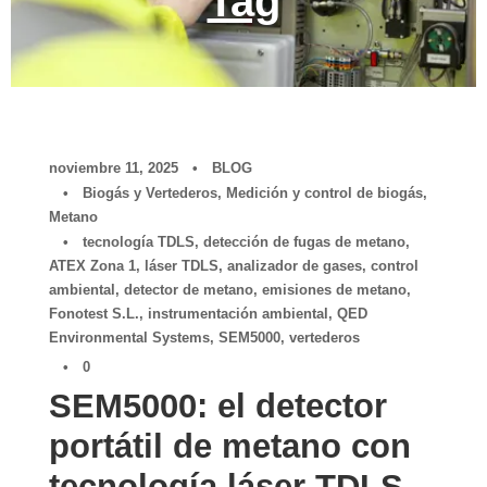
Tag
noviembre 11, 2025
•
BLOG
•
Biogás y Vertederos
,
Medición y control de biogás
,
Metano
•
tecnología TDLS
,
detección de fugas de metano
,
ATEX Zona 1
,
láser TDLS
,
analizador de gases
,
control
ambiental
,
detector de metano
,
emisiones de metano
,
Fonotest S.L.
,
instrumentación ambiental
,
QED
Environmental Systems
,
SEM5000
,
vertederos
•
0
SEM5000: el detector
portátil de metano con
tecnología láser TDLS