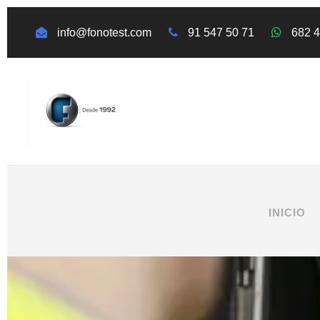
info@fonotest.com
91 547 50 71
682 
INICIO