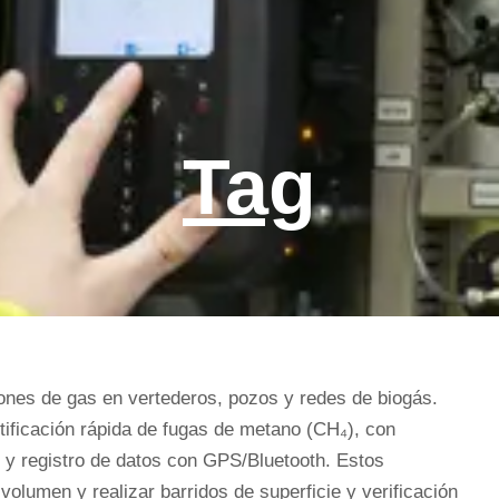
Tag
iones de gas en vertederos, pozos y redes de biogás.
tificación rápida de fugas de metano (CH₄), con
1 y registro de datos con GPS/Bluetooth. Estos
lumen y realizar barridos de superficie y verificación