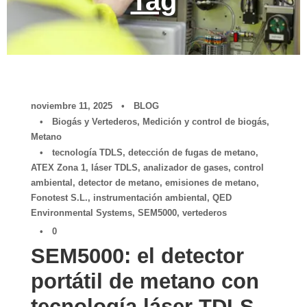
Tag
noviembre 11, 2025
•
BLOG
•
Biogás y Vertederos
,
Medición y control de biogás
,
Metano
•
tecnología TDLS
,
detección de fugas de metano
,
ATEX Zona 1
,
láser TDLS
,
analizador de gases
,
control
ambiental
,
detector de metano
,
emisiones de metano
,
Fonotest S.L.
,
instrumentación ambiental
,
QED
Environmental Systems
,
SEM5000
,
vertederos
•
0
SEM5000: el detector
portátil de metano con
tecnología láser TDLS