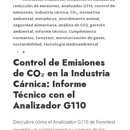
reducción de emisiones
,
analizador G110
,
control de
emisiones
,
industria cárnica
,
CO₂
,
normativa
ambiental
,
mataderos
,
aturdimiento animal
,
seguridad alimentaria
,
análisis de CO2
,
gestión
ambiental
,
informe técnico
,
Cumplimiento
normativo
,
Fonotest
,
monitorización de gases
,
sostenibilidad
,
tecnología medioambiental
•
0
Control de Emisiones
de CO₂ en la Industria
Cárnica: Informe
Técnico con el
Analizador G110
Descubre cómo el Analizador G110 de Fonotest
permite un control preciso y seguro de las