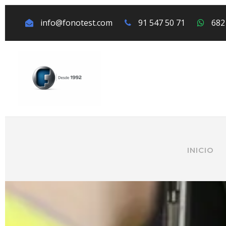
info@fonotest.com
91 547 50 71
682
INICIO