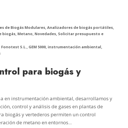
es de Biogás Modulares
,
Analizadores de biogás portátiles
,
e biogás
,
Metano
,
Novedades
,
Solicitar presupuesto e
,
Fonotest S.L.
,
GEM 5000
,
instrumentación ambiental
,
s
ntrol para biogás y
cia en instrumentación ambiental, desarrollamos y
ión, control y análisis de gases en plantas de
ra biogás y vertederos permiten un control
eración de metano en entornos...