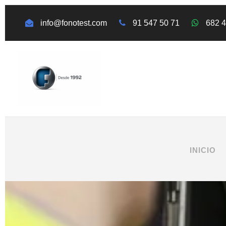
info@fonotest.com
91 547 50 71
682 
INICIO