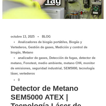
Tag
octubre 13, 2025
•
BLOG
•
Analizadores de biogás portátiles
,
Biogás y
Vertederos
,
Gestión de gases
,
Medición y control de
biogás
,
Metano
•
analizador de gases
,
Detección de fugas
,
detector de
metano
,
Fonotest
,
medio ambiente
,
metano CH4
,
monitor
de emisiones
,
seguridad industrial
,
SEM5000
,
tecnología
láser
,
vertederos
•
0
Detector de Metano
SEM5000 ATEX |
Tecnología Láser de