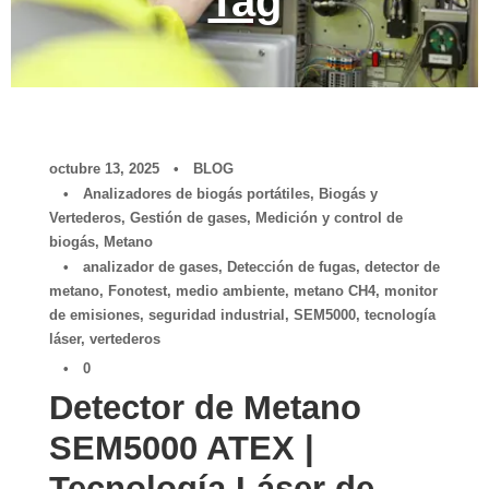
Tag
octubre 13, 2025
•
BLOG
•
Analizadores de biogás portátiles
,
Biogás y
Vertederos
,
Gestión de gases
,
Medición y control de
biogás
,
Metano
•
analizador de gases
,
Detección de fugas
,
detector de
metano
,
Fonotest
,
medio ambiente
,
metano CH4
,
monitor
de emisiones
,
seguridad industrial
,
SEM5000
,
tecnología
láser
,
vertederos
•
0
Detector de Metano
SEM5000 ATEX |
Tecnología Láser de