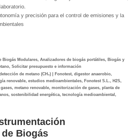
laboratorio.
utonomía y precisión para el control de emisiones y la
ambientales
e Biogás Modulares
,
Analizadores de biogás portátiles
,
Biogás y
tano
,
Solicitar presupuesto e información
detección de metano (CH₄) | Fonotest
,
digestor anaerobio
,
gía renovable
,
estudios medioambientales
,
Fonotest S.L.
,
H2S
,
 gases
,
metano renovable
,
monitorización de gases
,
planta de
xanos
,
sostenibilidad energética
,
tecnología medioambiental
,
nstrumentación
s de Biogás