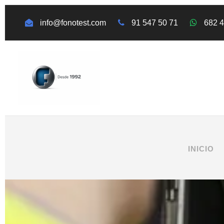
info@fonotest.com
91 547 50 71
682 
INICIO