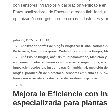
con sensores infrarrojos y calibración verificable en 
Estos analizadores de Fonotest ofrecen fiabilidad, a
optimización energética en entornos industriales y 
julio 25, 2025
•
BLOG
•
Analizador portátil de biogás Biogás 5000
,
Analizadores d
Vertederos
,
Gestión de gases
,
Medición y control de biogás
,
Me
•
Análisis de biogás
,
análisis multiparamétrico
,
Medición y 
economía circular
,
emisiones controladas
,
energía limpia
,
ener
innovación ecológica
,
instrumentación ambiental
,
medición de
biogás
,
producción de biometano
,
sensores ambientales
,
silo
transición energética
,
tratamiento de residuos orgánicos
•
0
Mejora la Eficiencia con I
especializada para planta