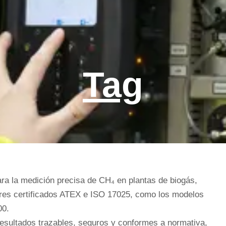
Tag
ra la medición precisa de CH₄ en plantas de biogás,
dores certificados ATEX e ISO 17025, como los modelos
00.
esultados trazables, seguros y conformes a normativa,