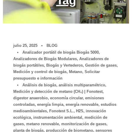
Tag
julio 25, 2025
•
BLOG
•
Analizador portátil de biogás Biogás 5000
,
Analizadores de Biogás Modulares
,
Analizadores de
biogás portátiles
,
Biogás y Vertederos
,
Gestión de gases
,
Medición y control de biogás
,
Metano
,
Solicitar
presupuesto e información
•
Análisis de biogás
,
análisis multiparamétrico
,
Medición y detección de metano (CH₄) | Fonotest
,
digestor anaerobio
,
economía circular
,
emisiones
controladas
,
energía limpia
,
energía renovable
,
estudios
medioambientales
,
Fonotest S.L.
,
H2S
,
innovación
ecológica
,
instrumentación ambiental
,
medición de
gases
,
metano renovable
,
monitorización de gases
,
planta de biogás
,
producción de biometano
,
sensores