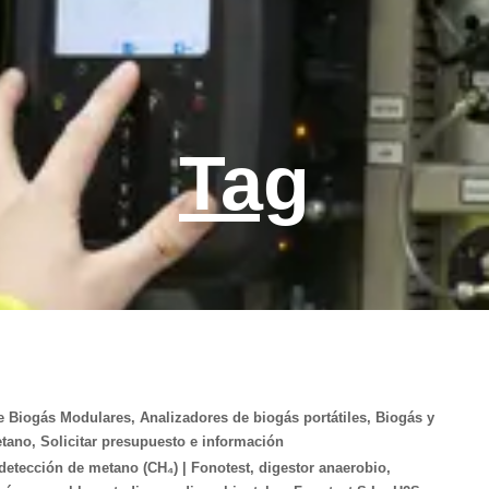
Tag
e Biogás Modulares
,
Analizadores de biogás portátiles
,
Biogás y
tano
,
Solicitar presupuesto e información
detección de metano (CH₄) | Fonotest
,
digestor anaerobio
,