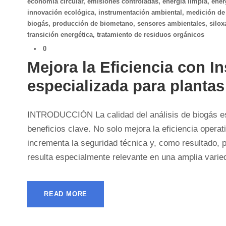
economía circular
,
emisiones controladas
,
energía limpia
,
ener
innovación ecológica
,
instrumentación ambiental
,
medición de
biogás
,
producción de biometano
,
sensores ambientales
,
silo
transición energética
,
tratamiento de residuos orgánicos
•
0
Mejora la Eficiencia con I
especializada para planta
INTRODUCCIÓN La calidad del análisis de biogás es 
beneficios clave. No solo mejora la eficiencia operat
incrementa la seguridad técnica y, como resultado, p
resulta especialmente relevante en una amplia varied
READ MORE