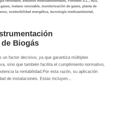
gía renovable
,
estudios medioambientales
,
Fonotest S.L.
,
H2S
,
 gases
,
metano renovable
,
monitorización de gases
,
planta de
xanos
,
sostenibilidad energética
,
tecnología medioambiental
,
nstrumentación
s de Biogás
un factor decisivo, ya que garantiza múltiples
iva, sino que también facilita el cumplimiento normativo,
otencia la rentabilidad.Por esta razón, su aplicación
ad de instalaciones. Estas incluyen...