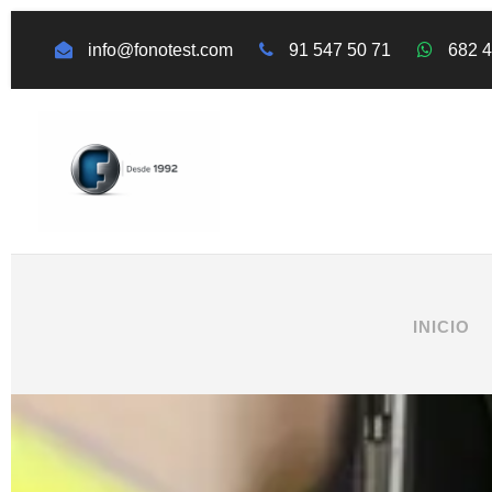
info@fonotest.com
91 547 50 71
682 
INICIO