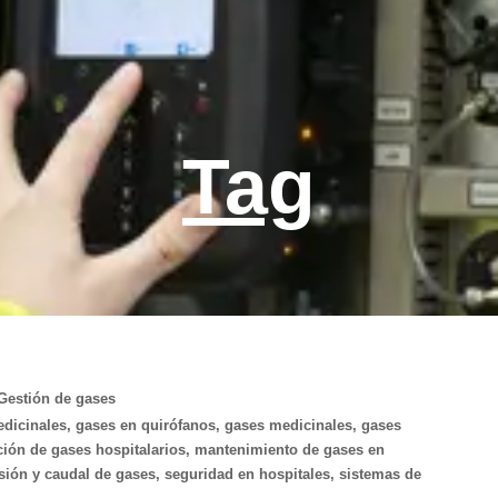
Tag
Gestión de gases
edicinales
,
gases en quirófanos
,
gases medicinales
,
gases
ción de gases hospitalarios
,
mantenimiento de gases en
sión y caudal de gases
,
seguridad en hospitales
,
sistemas de