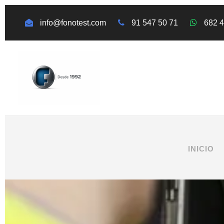
info@fonotest.com
91 547 50 71
682 
INICIO