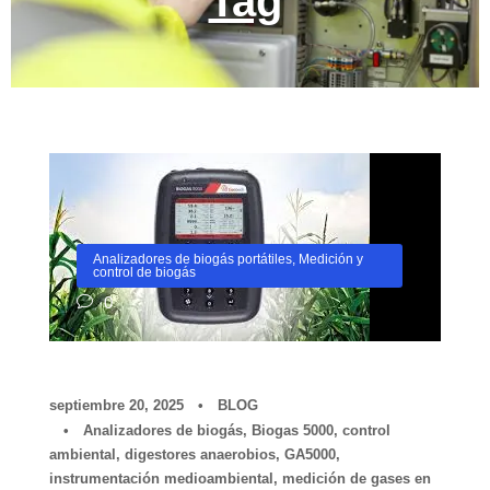
Tag
Analizadores de biogás portátiles
,
Medición y
control de biogás
0
septiembre 20, 2025
•
BLOG
•
Analizadores de biogás
,
Biogas 5000
,
control
ambiental
,
digestores anaerobios
,
GA5000
,
instrumentación medioambiental
,
medición de gases en