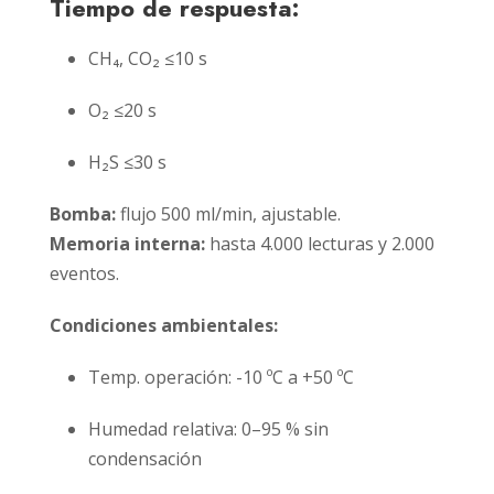
Tiempo de respuesta:
CH₄, CO₂ ≤10 s
O₂ ≤20 s
H₂S ≤30 s
Bomba:
flujo 500 ml/min, ajustable.
Memoria interna:
hasta 4.000 lecturas y 2.000
eventos.
Condiciones ambientales:
Temp. operación: -10 ºC a +50 ºC
Humedad relativa: 0–95 % sin
condensación