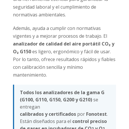
seguridad laboral y el cumplimiento de
normativas ambientales.
Además, ayuda a cumplir con normativas
vigentes y a mejorar procesos de trabajo. El
analizador de calidad del aire portátil CO₂ y
O₂ G150
es ligero, ergonómico y fácil de usar.
Por lo tanto, ofrece resultados rápidos y fiables
con calibración sencilla y mínimo
mantenimiento.
Todos los analizadores de la gama G
(G100, G110, G150, G200 y G210)
se
entregan
calibrados y certificados
por
Fonotest
.
Están diseñados para el
control preciso
de gases en incubadores de CO
y O
2
2