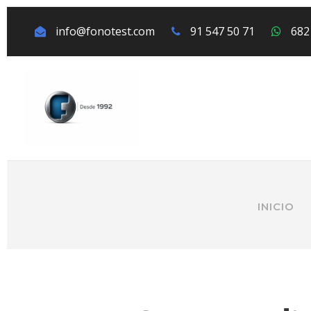
info@fonotest.com
91 547 50 71
682
INICIO