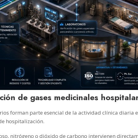
ción de gases medicinales hospitalar
ios forman parte esencial de la actividad clínica diaria e
de hospitalización.
roso, nitrógeno o dióxido de carbono intervienen direct