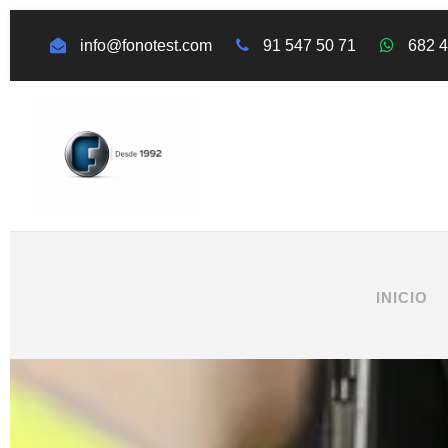
info@fonotest.com
91 547 50 71
682 
INICIO