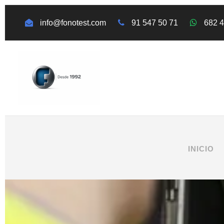
info@fonotest.com
91 547 50 71
682 
INICIO